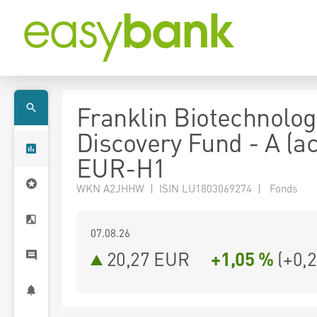
Franklin Biotechnolog
Discovery Fund - A (ac
EUR-H1
WKN A2JHHW | ISIN LU1803069274 | Fonds
07.08.26
20,27 EUR
+1,05 %
(
+0,