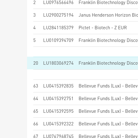
2
LU0976566496
Franklin Biotechnology Disco
3
LU2900275194
Janus Henderson Horizon Bi
4
LU2841185379
Pictet - Biotech - Z EUR
5
LU0109394709
Franklin Biotechnology Disco
20
LU1803069274
Franklin Biotechnology Disco
63
LU0415392835
64
LU0415392751
65
LU0415392595
66
LU0415392322
67
LU0767968745