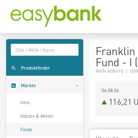
Franklin
Fund - I
Produktfinder
WKN A0B6YQ | ISIN
Märkte
06.08.26
116,21 
Intro
Indizes & Aktien
Fonds