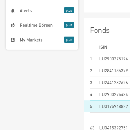
Alerts
Realtime Börsen
Fonds
My Markets
ISIN
1
LU2900275194
2
LU2841185379
3
LU2441282626
4
LU2900275434
5
LU0195948822
63
LU0415392751