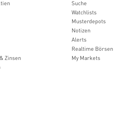
ktien
Suche
Watchlists
Musterdepots
Notizen
Alerts
Realtime Börsen
& Zinsen
My Markets
n