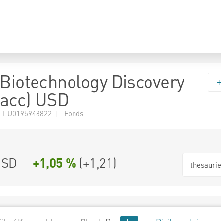
 Biotechnology Discovery
 (acc) USD
 LU0195948822 | Fonds
USD
+1,05 %
(
+1,21
)
thesauri