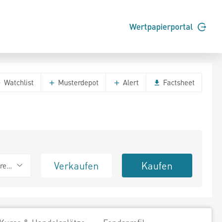
Wertpapierportal
Watchlist
Musterdepot
Alert
Factsheet
Verkaufen
Kaufen
erend