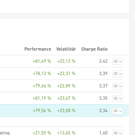
Performance
Volatilität
Sharpe Ratio
+81,69 %
+23,13 %
3,42
+78,13 %
+22,31 %
3,39
+79,66 %
+22,89 %
3,37
+81,19 %
+23,47 %
3,35
+79,56 %
+23,08 %
3,34
ating
+21,55 %
+13,65 %
1,40