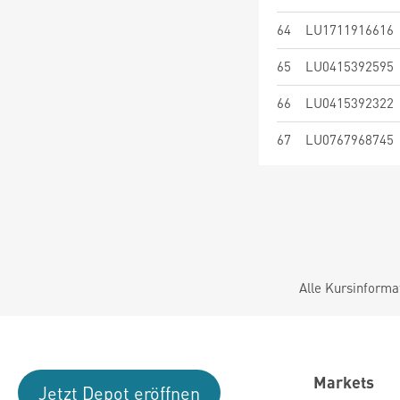
64
LU1711916616
65
LU0415392595
66
LU0415392322
67
LU0767968745
Alle Kursinforma
Markets
Jetzt Depot eröffnen