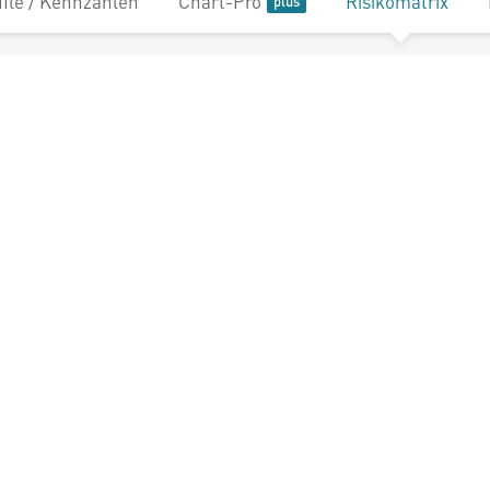
file / Kennzahlen
Chart-Pro
Risikomatrix