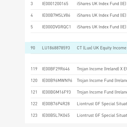
3
IE0001200165
iShares UK Index Fund (IE
4
IE00B7MSLV86
iShares UK Index Fund (IE)
5
IE000DVGRQC1
iShares UK Index Fund (IE
90
LU1868878593
CT (Lux) UK Equity Incom
119
IE00BF29R646
Trojan Income (Ireland) X 
120
IE00B96MWN96
Trojan Income Fund (Irela
121
IE00BGM16F93
Trojan Income Fund (Irela
122
IE00B76P4R28
123
IE00B5L7K045