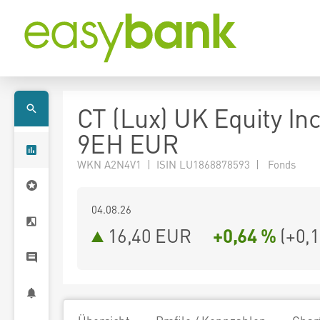
CT (Lux) UK Equity I
9EH EUR
WKN A2N4V1 | ISIN LU1868878593 | Fonds
04.08.26
16,40 EUR
+0,64 %
(
+0,