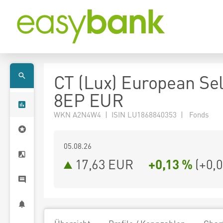
CT (Lux) European Sel
8EP EUR
WKN A2N4W4 | ISIN LU1868840353 | Fonds
05.08.26
17,63 EUR
+0,13 %
(
+0,