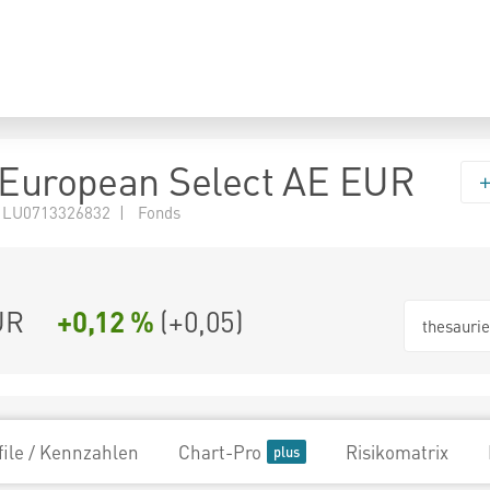
 European Select AE EUR
 LU0713326832 | Fonds
UR
+0,12 %
(
+0,05
)
thesauri
file / Kennzahlen
Chart-Pro
Risikomatrix