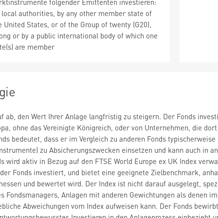
ktinstrumente folgender Emittenten investieren:
 local authorities, by any other member state of
 United States, or of the Group of twenty (G20),
ng or by a public international body of which one
te(s) are member
gie
f ab, den Wert Ihrer Anlage langfristig zu steigern. Der Fonds inves
a, ohne das Vereinigte Königreich, oder von Unternehmen, die dort 
ds bedeutet, dass er im Vergleich zu anderen Fonds typischerweise 
Instrumente) zu Absicherungszwecken einsetzen und kann auch in an
ds wird aktiv in Bezug auf den FTSE World Europe ex UK Index verwal
der Fonds investiert, und bietet eine geeignete Zielbenchmark, an
ssen und bewertet wird. Der Index ist nicht darauf ausgelegt, spez
es Fondsmanagers, Anlagen mit anderen Gewichtungen als denen im I
ebliche Abweichungen vom Index aufweisen kann. Der Fonds bewirbt
wortungsbewusstes Investieren in den Anlageprozess einbezieht und 