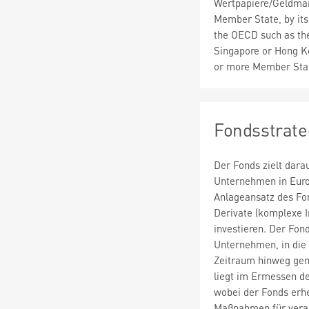
Wertpapiere/Geldmar
Member State, by its
the OECD such as the
Singapore or Hong Ko
or more Member Sta
Fondsstrate
Der Fonds zielt darau
Unternehmen in Europ
Anlageansatz des Fon
Derivate (komplexe 
investieren. Der Fon
Unternehmen, in die 
Zeitraum hinweg geme
liegt im Ermessen d
wobei der Fonds erh
Maßnahmen für verant