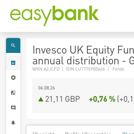
Invesco UK Equity Fu
annual distribution -
WKN A2JLFD | ISIN LU1775980466 | Fonds
06.08.26
21,11 GBP
+0,76 %
(
+0,1