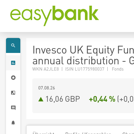
Invesco UK Equity Fu
annual distribution -
WKN A2JLE8 | ISIN LU1775980037 | Fonds
07.08.26
16,06 GBP
+0,44 %
(
+0,0