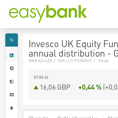
Invesco UK Equity Fu
annual distribution -
WKN A2JLE8 | ISIN LU1775980037 | Fonds
07.08.26
16,06 GBP
+0,44 %
(
+0,0