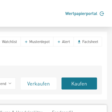
Wertpapierportal
Watchlist
Musterdepot
Alert
Factsheet
Verkaufen
Kaufen
tend