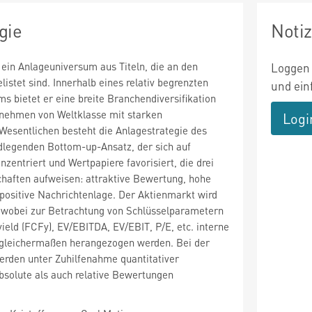
gie
Noti
 ein Anlageuniversum aus Titeln, die an den
Loggen 
istet sind. Innerhalb eines relativ begrenzten
und ein
 bietet er eine breite Branchendiversifikation
nehmen von Weltklasse mit starken
Logi
Wesentlichen besteht die Anlagestrategie des
dlegenden Bottom-up-Ansatz, der sich auf
zentriert und Wertpapiere favorisiert, die drei
aften aufweisen: attraktive Bewertung, hohe
positive Nachrichtenlage. Der Aktienmarkt wird
t, wobei zur Betrachtung von Schlüsselparametern
ield (FCFy), EV/EBITDA, EV/EBIT, P/E, etc. interne
 gleichermaßen herangezogen werden. Bei der
werden unter Zuhilfenahme quantitativer
bsolute als auch relative Bewertungen