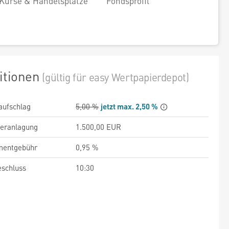
Kurse & Handelsplätze
Fondsprofil
itionen
(gültig für easy Wertpapierdepot)
aufschlag
5,00 %
jetzt max. 2,50 %
veranlagung
1.500,00 EUR
entgebühr
0,95 %
schluss
10:30