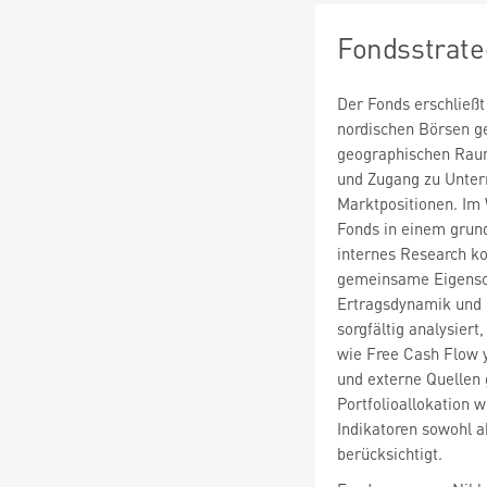
Fondsstrate
Der Fonds erschließt
nordischen Börsen gel
geographischen Raums
und Zugang zu Unter
Marktpositionen. Im 
Fonds in einem grun
internes Research kon
gemeinsame Eigensch
Ertragsdynamik und 
sorgfältig analysier
wie Free Cash Flow y
und externe Quellen
Portfolioallokation 
Indikatoren sowohl a
berücksichtigt.