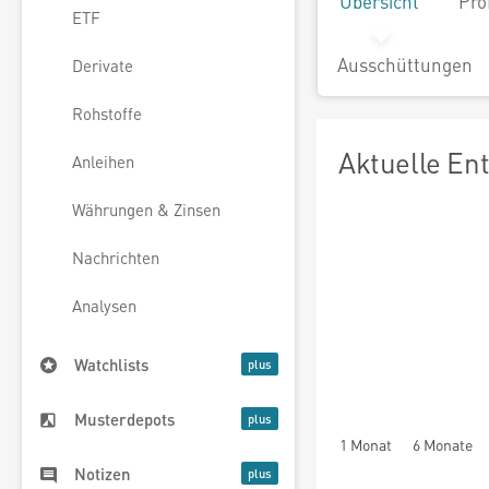
Übersicht
Pro
ETF
Ausschüttungen
Derivate
Rohstoffe
Aktuelle En
Anleihen
Währungen & Zinsen
Nachrichten
Analysen
Watchlists
Musterdepots
1 Monat
6 Monate
Notizen