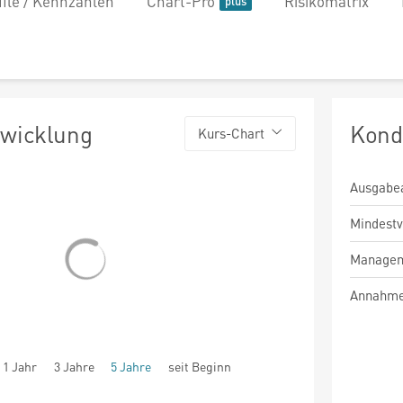
file / Kennzahlen
Chart-Pro
Risikomatrix
twicklung
Kond
Kurs-Chart
Ausgabe
Mindest
Managem
Annahme
1 Jahr
3 Jahre
5 Jahre
seit Beginn