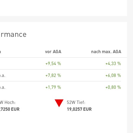
ormance
m
vor AGA
nach max. AGA
+9,54 %
+4,33 %
.a.
+7,82 %
+6,08 %
.a.
+1,79 %
+0,80 %
W Hoch:
52W Tief:
,7250 EUR
19,0257 EUR