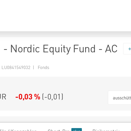
 - Nordic Equity Fund - AC
 LU0841549032 | Fonds
UR
-0,03 %
(
-0,01
)
ausschüt