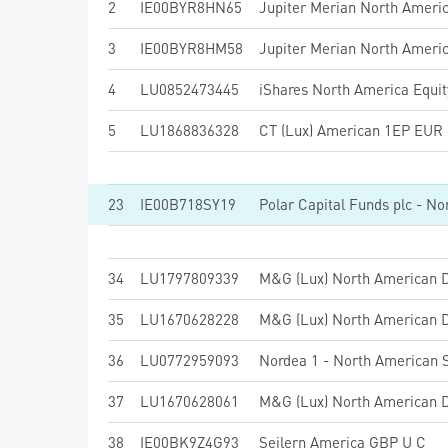
2
IE00BYR8HN65
3
IE00BYR8HM58
4
LU0852473445
5
LU1868836328
CT (Lux) American 1EP EUR
23
IE00B718SY19
34
LU1797809339
M&G (Lux) North American D
35
LU1670628228
M&G (Lux) North American D
36
LU0772959093
37
LU1670628061
M&G (Lux) North American D
38
IE00BK9Z4G93
Seilern America GBP U C