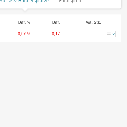
Kurse & Handelsplätze
Fondsprofil
Diff. %
Diff.
Vol. Stk.
-0,09 %
-0,17
-