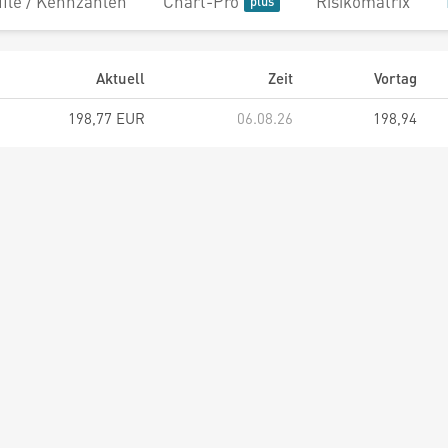
file / Kennzahlen
Chart-Pro
Risikomatrix
Aktuell
Zeit
Vortag
198,77 EUR
06.08.26
198,94