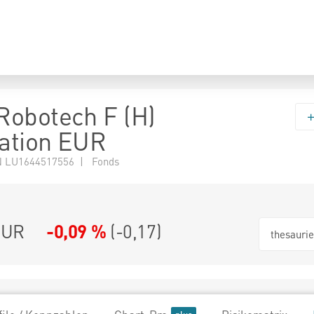
obotech F (H)
sation EUR
 LU1644517556 | Fonds
EUR
-0,09 %
(
-0,17
)
thesauri