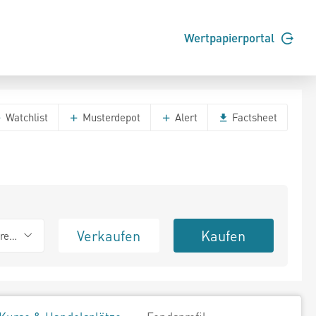
Wertpapierportal
Watchlist
Musterdepot
Alert
Factsheet
Verkaufen
Kaufen
erend