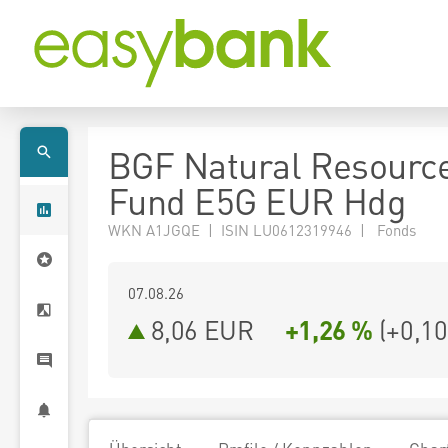
BGF Natural Resourc
Fund E5G EUR Hdg
WKN A1JGQE | ISIN LU0612319946 | Fonds
07.08.26
8,06 EUR
+1,26 %
(
+0,10