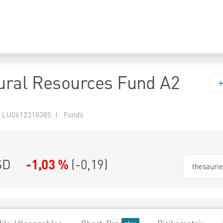
ral Resources Fund A2
 LU0612318385 | Fonds
SD
-1,03 %
(
-0,19
)
thesauri