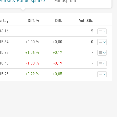
Kurse & Handelsplätze
Fondsprofil
ortag
Diff. %
Diff.
Vol. Stk.
16,16
-
-
15
15,84
+0,00 %
+0,00
0
15,72
+1,06 %
+0,17
-
18,45
-1,03 %
-0,19
-
15,95
+0,29 %
+0,05
-