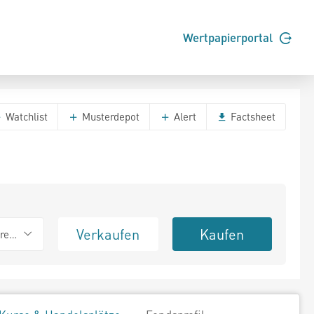
Wertpapierportal
Watchlist
Musterdepot
Alert
Factsheet
Verkaufen
Kaufen
erend