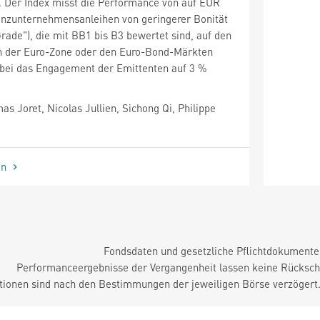
. Der Index misst die Performance von auf EUR
anzunternehmensanleihen von geringerer Bonität
rade"), die mit BB1 bis B3 bewertet sind, auf den
n der Euro-Zone oder den Euro-Bond-Märkten
bei das Engagement der Emittenten auf 3 %
 Joret, Nicolas Jullien, Sichong Qi, Philippe
en
Fondsdaten und gesetzliche Pflichtdokument
Performanceergebnisse der Vergangenheit lassen keine Rückschl
tionen sind nach den Bestimmungen der jeweiligen Börse verzögert