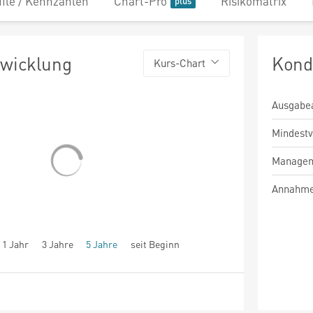
file / Kennzahlen
Chart-Pro
Risikomatrix
twicklung
Kond
Kurs-Chart
Ausgabe
Mindest
Managem
Annahme
1 Jahr
3 Jahre
5 Jahre
seit Beginn