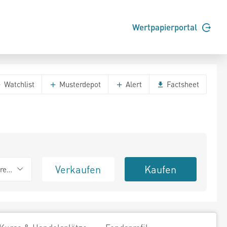
Wertpapierportal
Watchlist
Musterdepot
Alert
Factsheet
Verkaufen
Kaufen
erend