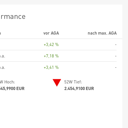
ormance
m
vor AGA
nach max. AGA
+3,42 %
-
.a.
+7,18 %
-
.a.
+3,41 %
-
W Hoch:
52W Tief:
545,9900 EUR
2.454,9100 EUR