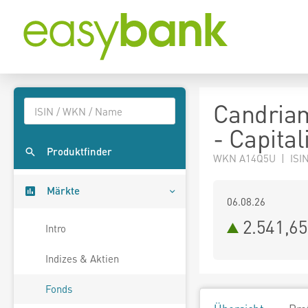
Candriam
- Capital
Produktfinder
WKN A14Q5U | ISIN
Märkte
06.08.26
2.541,6
Intro
Indizes & Aktien
Fonds