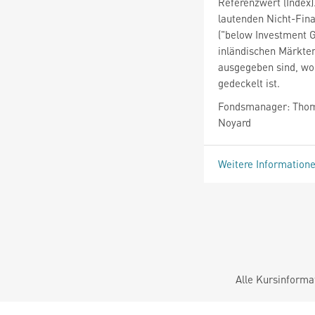
Referenzwert (Index)
lautenden Nicht-Fin
("below Investment G
inländischen Märkte
ausgegeben sind, wo
gedeckelt ist.
Fondsmanager: Thomas
Noyard
Weitere Information
Alle Kursinforma