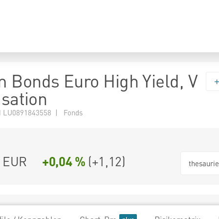
 Bonds Euro High Yield, V
isation
 LU0891843558 | Fonds
5 EUR
+0,04 %
(
+1,12
)
thesauri