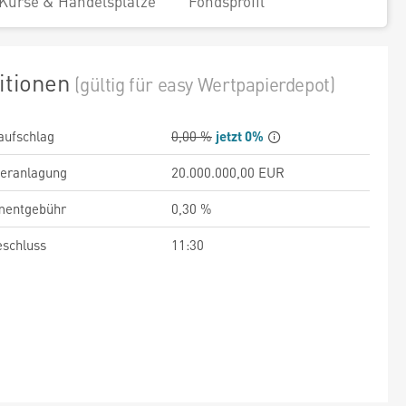
Kurse & Handelsplätze
Fondsprofil
itionen
(gültig für easy Wertpapierdepot)
aufschlag
0,00 %
jetzt 0%
veranlagung
20.000.000,00 EUR
entgebühr
0,30 %
schluss
11:30