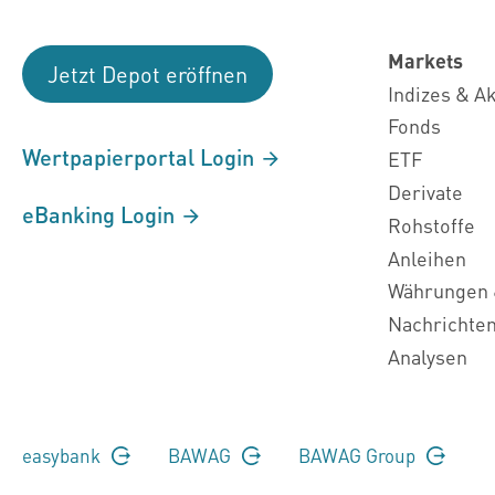
Markets
Jetzt Depot eröffnen
Indizes & A
Fonds
Wertpapierportal Login
ETF
Derivate
eBanking Login
Rohstoffe
Anleihen
Währungen 
Nachrichte
Analysen
easybank
BAWAG
BAWAG Group