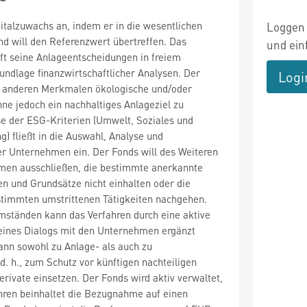
italzuwachs an, indem er in die wesentlichen
Loggen 
und will den Referenzwert übertreffen. Das
und ein
ft seine Anlageentscheidungen in freiem
ndlage finanzwirtschaftlicher Analysen. Der
Logi
 anderen Merkmalen ökologische und/oder
ne jedoch ein nachhaltiges Anlageziel zu
se der ESG-Kriterien (Umwelt, Soziales und
 fließt in die Auswahl, Analyse und
 Unternehmen ein. Der Fonds will des Weiteren
men ausschließen, die bestimmte anerkannte
n und Grundsätze nicht einhalten oder die
immten umstrittenen Tätigkeiten nachgehen.
ständen kann das Verfahren durch eine aktive
 eines Dialogs mit den Unternehmen ergänzt
ann sowohl zu Anlage- als auch zu
. h., zum Schutz vor künftigen nachteiligen
erivate einsetzen. Der Fonds wird aktiv verwaltet,
hren beinhaltet die Bezugnahme auf einen