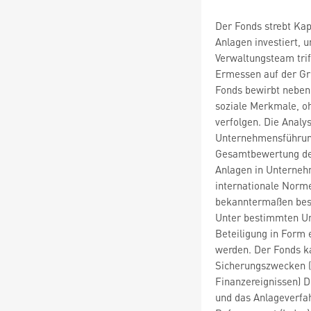
Der Fonds strebt Kap
Anlagen investiert, 
Verwaltungsteam trif
Ermessen auf der Gru
Fonds bewirbt neben
soziale Merkmale, oh
verfolgen. Die Analy
Unternehmensführung)
Gesamtbewertung der
Anlagen in Unterneh
internationale Norme
bekanntermaßen best
Unter bestimmten Um
Beteiligung in Form
werden. Der Fonds k
Sicherungszwecken (d
Finanzereignissen) D
und das Anlageverfa