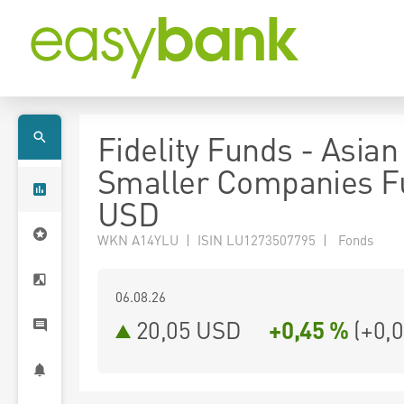
Fidelity Funds - Asian
Smaller Companies F
USD
WKN A14YLU | ISIN LU1273507795 | Fonds
06.08.26
20,05 USD
+0,45 %
(
+0,