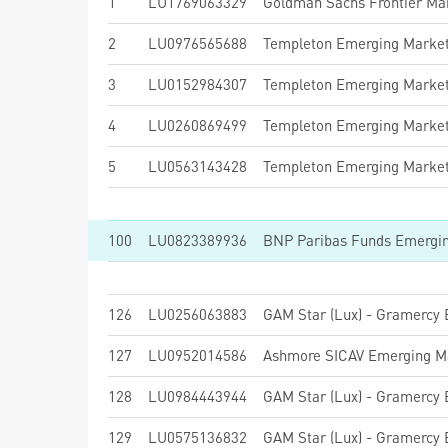
1
LU1769063329
2
LU0976565688
Templeton Emerging Market
3
LU0152984307
Templeton Emerging Market
4
LU0260869499
Templeton Emerging Markets
5
LU0563143428
Templeton Emerging Market
100
LU0823389936
126
LU0256063883
127
LU0952014586
128
LU0984443944
129
LU0575136832