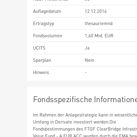
Auflagedatum
12.12.2016
Ertragstyp
thesaurierend
Fondsvolumen
1,60 Mrd. EUR
UCITS
Ja
Sparplan
Nein
Hinweis
-
Fondsspezifische Information
Im Rahmen der Anlagestrategie kann in wesentlic
Umfang in Derivate investiert werden.Die
Fondsbestimmungen des FTGF ClearBridge Infrastr
Value Fund - A EUR ACC wurden durch die FMA bewi