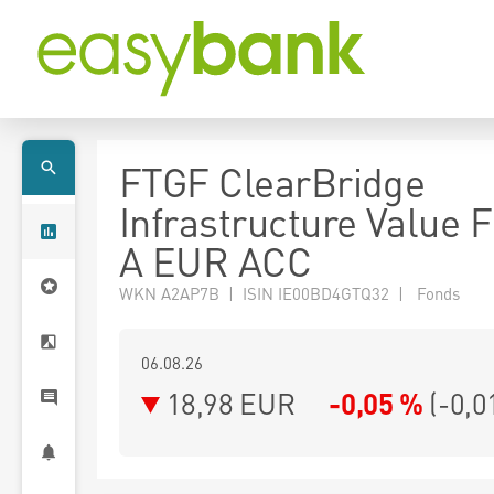
FTGF ClearBridge
Infrastructure Value 
A EUR ACC
WKN A2AP7B | ISIN IE00BD4GTQ32 | Fonds
06.08.26
18,98 EUR
-0,05 %
(
-0,0