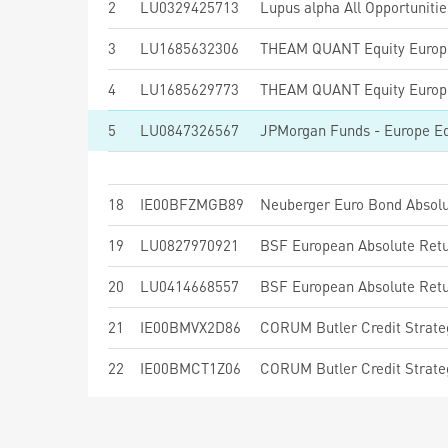
2
LU0329425713
Lupus alpha All Opportuniti
3
LU1685632306
4
LU1685629773
5
LU0847326567
18
IE00BFZMGB89
19
LU0827970921
BSF European Absolute Ret
20
LU0414668557
BSF European Absolute Ret
21
IE00BMVX2D86
22
IE00BMCT1Z06