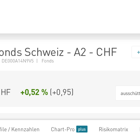
Fonds Schweiz - A2 - CHF
N DE000A14N9V5 | Fonds
CHF
+0,52 %
(
+0,95
)
ausschüt
file / Kennzahlen
Chart-Pro
Risikomatrix