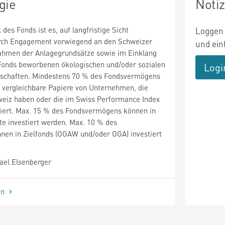
gie
Noti
 des Fonds ist es, auf langfristige Sicht
Loggen 
rch Engagement vorwiegend an den Schweizer
und ein
hmen der Anlagegrundsätze sowie im Einklang
 Fonds beworbenen ökologischen und/oder sozialen
Logi
schaften. Mindestens 70 % des Fondsvermögens
 vergleichbare Papiere von Unternehmen, die
hweiz haben oder die im Swiss Performance Index
stiert. Max. 15 % des Fondsvermögens können in
e investiert werden. Max. 10 % des
en in Zielfonds (OGAW und/oder OGA) investiert
ael Elsenberger
en