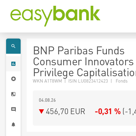
BNP Paribas Funds
Consumer Innovators
Privilege Capitalisati
WKN A1T8WM | ISIN LU0823412423 | Fonds
04.08.26
456,70 EUR
-0,31 %
(
-1,