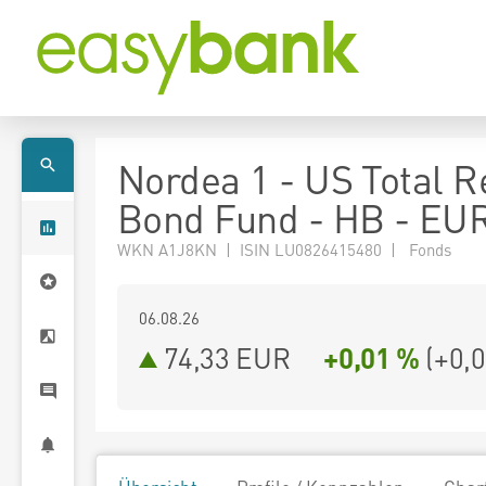
Nordea 1 - US Total R
Bond Fund - HB - EU
WKN A1J8KN | ISIN LU0826415480 | Fonds
06.08.26
74,33 EUR
+0,01 %
(
+0,