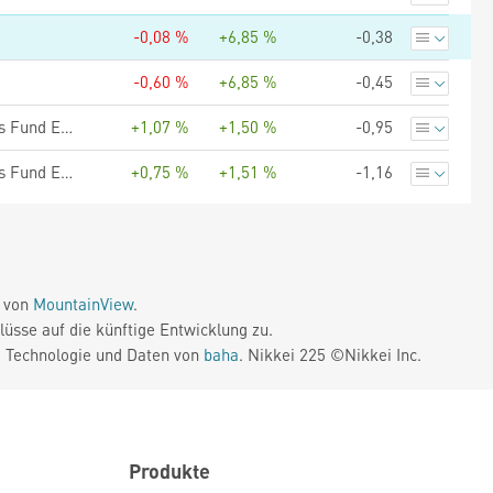
-0,08 %
+6,85 %
-0,38
-0,60 %
+6,85 %
-0,45
CORUM Butler Credit Strategies ICAV - Butler Credit Opportunities Fund EUR INSTITUTIONAL CLASS B POOLED
+1,07 %
+1,50 %
-0,95
CORUM Butler Credit Strategies ICAV - Butler Credit Opportunities Fund EUR RETAIL CLASS DISTRIBUTING POOLED
+0,75 %
+1,51 %
-1,16
e von
MountainView
.
üsse auf die künftige Entwicklung zu.
. Technologie und Daten von
baha
. Nikkei 225 ©Nikkei Inc.
Produkte