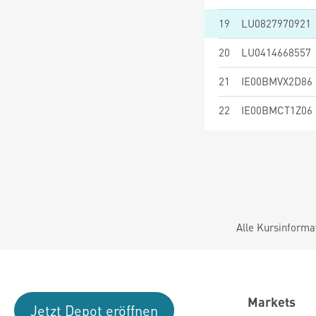
19
LU0827970921
20
LU0414668557
21
IE00BMVX2D86
22
IE00BMCT1Z06
Alle Kursinforma
Markets
Jetzt Depot eröffnen