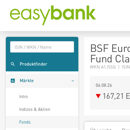
BSF Euro
Fund Cl
Produktfinder
WKN A1J55Q | ISIN
Märkte
06.08.26
167,21 
Intro
Indizes & Aktien
Fonds