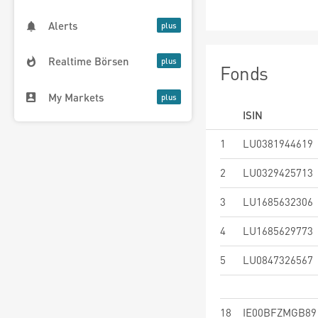
Alerts
Realtime Börsen
Fonds
My Markets
ISIN
1
LU0381944619
2
LU0329425713
3
LU1685632306
4
LU1685629773
5
LU0847326567
18
IE00BFZMGB89