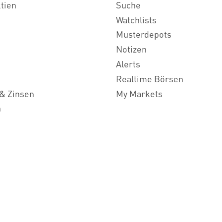
ktien
Suche
Watchlists
Musterdepots
Notizen
Alerts
Realtime Börsen
& Zinsen
My Markets
n