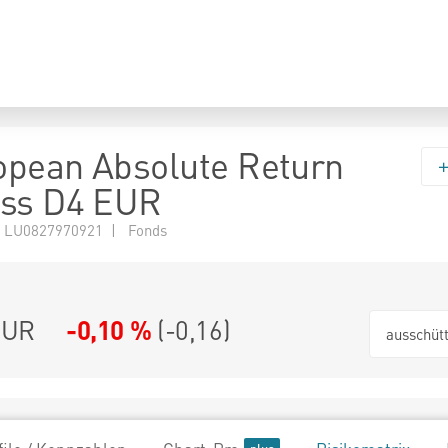
pean Absolute Return
ass D4 EUR
 LU0827970921 | Fonds
EUR
-0,10 %
(
-0,16
)
ausschüt