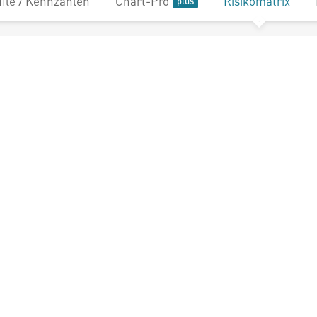
file / Kennzahlen
Chart-Pro
Risikomatrix