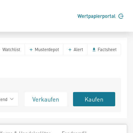
Wertpapierportal
Watchlist
Musterdepot
Alert
Factsheet
Verkaufen
Kaufen
tend