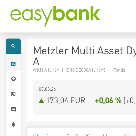
Metzler Multi Asset 
A
WKN A1J16Y | ISIN DE000A1J16Y5 | Fonds
05.08.26
173,04 EUR
+0,06 %
(
+0