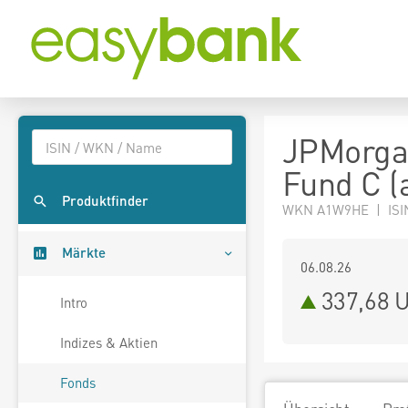
JPMorga
Fund C (
Produktfinder
WKN A1W9HE | ISI
Märkte
06.08.26
337,68 
Intro
Indizes & Aktien
Fonds