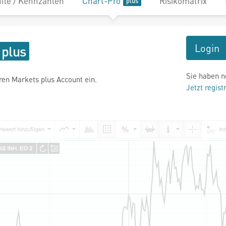
file / Kennzahlen
Chart-Pro
Risikomatrix
Login
Sie haben n
hren Markets plus Account ein.
Jetzt regist