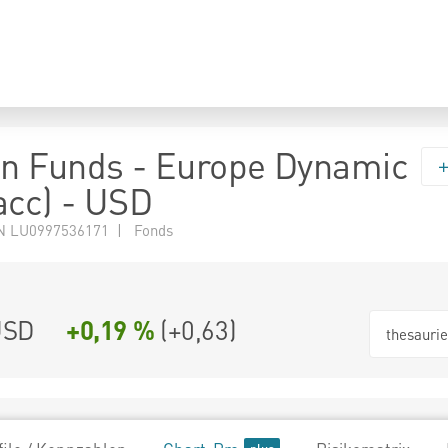
n Funds - Europe Dynamic
acc) - USD
N LU0997536171 | Fonds
USD
+0,19 %
(
+0,63
)
thesauri