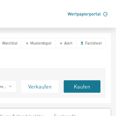
Wertpapierportal
Watchlist
Musterdepot
Alert
Factsheet
Verkaufen
Kaufen
erend