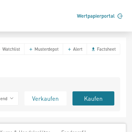
Wertpapierportal
Watchlist
Musterdepot
Alert
Factsheet
Verkaufen
Kaufen
tend