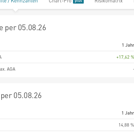
file / Kennzahlen
Chart-Pro
Risikomatrix
 per 05.08.26
1 Jah
A
+17,62 
ax. AGA
per 05.08.26
1 Jah
14,88 