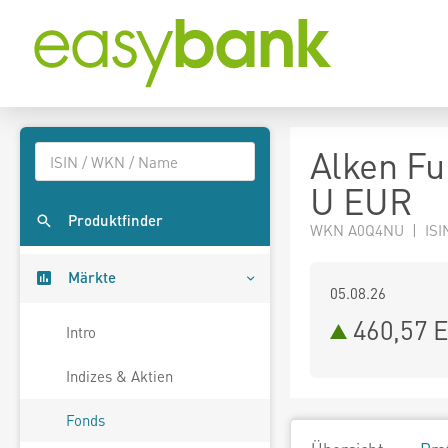
Alken Fu
U EUR
Produktfinder
WKN A0Q4NU | ISI
Märkte
05.08.26
460,57 
Intro
Indizes & Aktien
Fonds