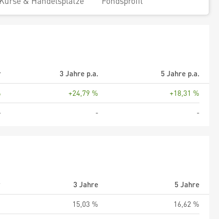
Kurse & Handelsplätze
Fondsprofil
r
3 Jahre p.a.
5 Jahre p.a.
%
+24,79 %
+18,31 %
-
-
-
r
3 Jahre
5 Jahre
%
15,03 %
16,62 %