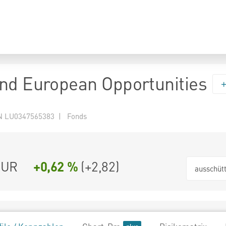
nd European Opportunities
N LU0347565383 | Fonds
EUR
+0,62 %
(
+2,82
)
ausschüt