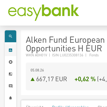
Alken Fund European
Opportunities H EUR
WKN A0H01V | ISIN LU0235308136 | Fonds
05.08.26
667,17 EUR
+0,62 %
(
+4