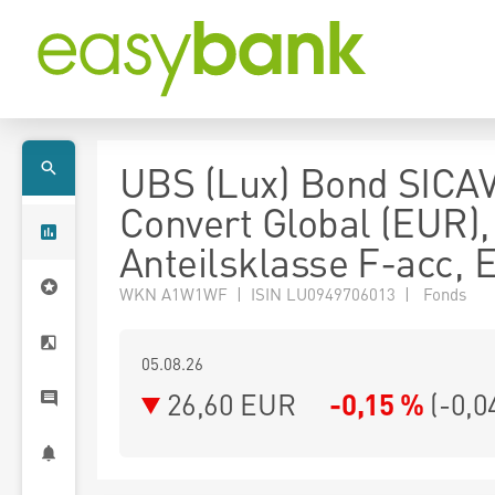
UBS (Lux) Bond SICAV
Convert Global (EUR),
Anteilsklasse F-acc,
WKN A1W1WF | ISIN LU0949706013 | Fonds
05.08.26
26,60 EUR
-0,15 %
(
-0,0