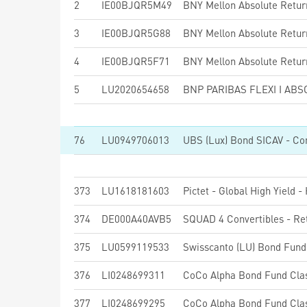
2
IE00BJQR5M49
3
IE00BJQR5G88
4
IE00BJQR5F71
5
LU2020654658
76
LU0949706013
373
LU1618181603
Pictet - Global High Yield 
374
DE000A40AVB5
SQUAD 4 Convertibles - Re
375
LU0599119533
Swisscanto (LU) Bond Fu
376
LI0248699311
CoCo Alpha Bond Fund Cla
377
LI0248699295
CoCo Alpha Bond Fund Cla