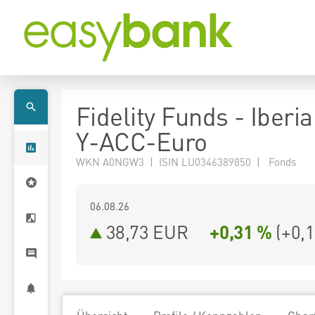
Fidelity Funds - Iberi
Y-ACC-Euro
WKN A0NGW3 | ISIN LU0346389850 | Fonds
06.08.26
38,73 EUR
+0,31 %
(
+0,