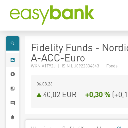
Fidelity Funds - Nord
A-ACC-Euro
WKN A1T92J | ISIN LU0922334643 | Fonds
06.08.26
40,02 EUR
+0,30 %
(
+0,