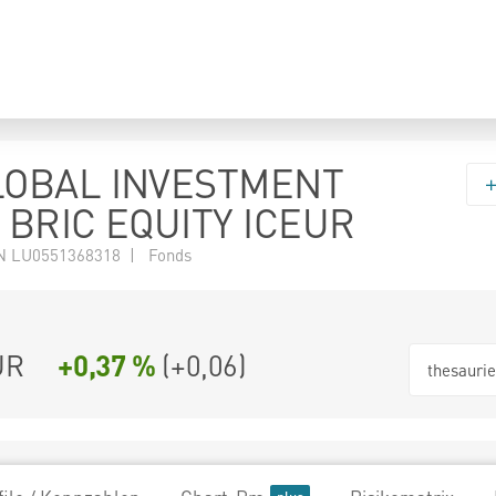
LOBAL INVESTMENT
 BRIC EQUITY ICEUR
N LU0551368318 | Fonds
UR
+0,37 %
(
+0,06
)
thesauri