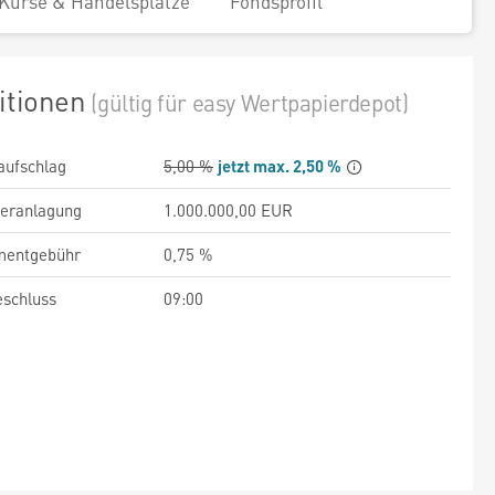
Kurse & Handelsplätze
Fondsprofil
itionen
(gültig für easy Wertpapierdepot)
aufschlag
5,00 %
jetzt max. 2,50 %
veranlagung
1.000.000,00 EUR
entgebühr
0,75 %
schluss
09:00