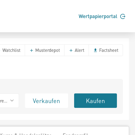
Wertpapierportal
Watchlist
Musterdepot
Alert
Factsheet
Verkaufen
Kaufen
erend