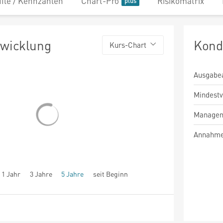
file / Kennzahlen
Chart-Pro
Risikomatrix
twicklung
Kond
Kurs-Chart
Ausgabe
Mindest
Managem
Annahme
1 Jahr
3 Jahre
5 Jahre
seit Beginn