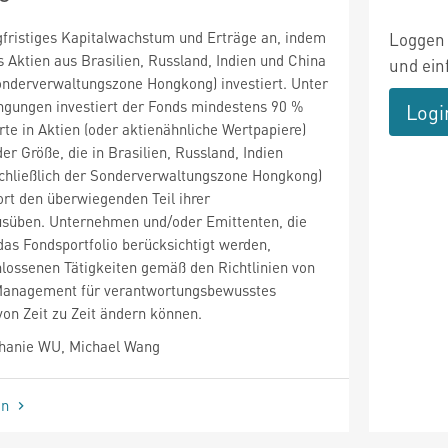
gfristiges Kapitalwachstum und Erträge an, indem
Loggen 
us Aktien aus Brasilien, Russland, Indien und China
und ein
Sonderverwaltungszone Hongkong) investiert. Unter
gungen investiert der Fonds mindestens 90 %
Logi
e in Aktien (oder aktienähnliche Wertpapiere)
r Größe, die in Brasilien, Russland, Indien
schließlich der Sonderverwaltungszone Hongkong)
ort den überwiegenden Teil ihrer
ausüben. Unternehmen und/oder Emittenten, die
das Fondsportfolio berücksichtigt werden,
lossenen Tätigkeiten gemäß den Richtlinien von
Management für verantwortungsbewusstes
 von Zeit zu Zeit ändern können.
hanie WU, Michael Wang
en