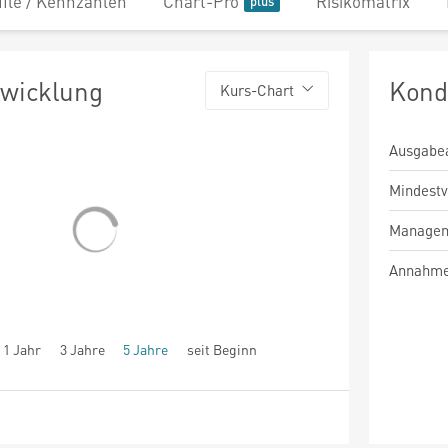
file / Kennzahlen
Chart-Pro
Risikomatrix
twicklung
Kond
Kurs-Chart
Ausgabe
Mindest
Managem
Annahme
1 Jahr
3 Jahre
5 Jahre
seit Beginn