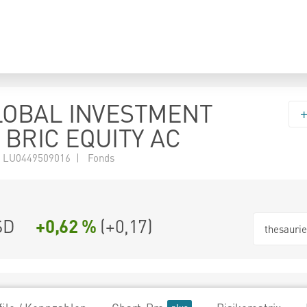
LOBAL INVESTMENT
 BRIC EQUITY AC
 LU0449509016 | Fonds
SD
+0,62 %
(
+0,17
)
thesauri