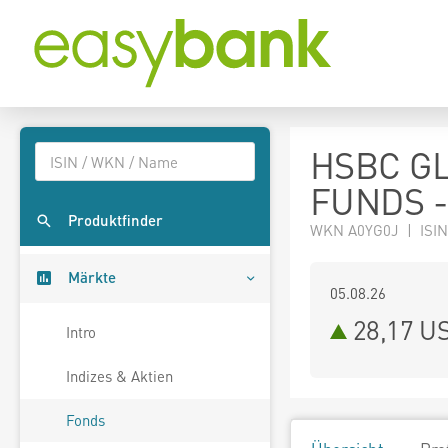
HSBC G
FUNDS -
Produktfinder
WKN A0YG0J | ISIN
Märkte
05.08.26
28,17 U
Intro
Indizes & Aktien
Fonds