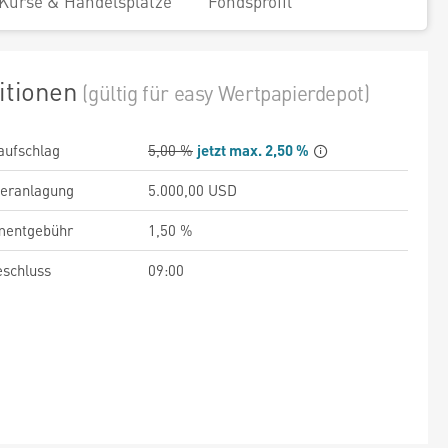
Kurse & Handelsplätze
Fondsprofil
itionen
(gültig für easy Wertpapierdepot)
aufschlag
5,00 %
jetzt max. 2,50 %
veranlagung
5.000,00 USD
entgebühr
1,50 %
schluss
09:00