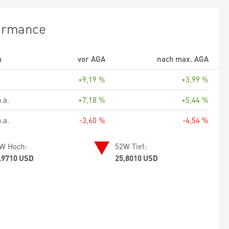
ormance
m
vor AGA
nach max. AGA
+9,19 %
+3,99 %
.a.
+7,18 %
+5,44 %
.a.
-3,60 %
-4,54 %
W Hoch:
52W Tief:
,9710 USD
25,8010 USD