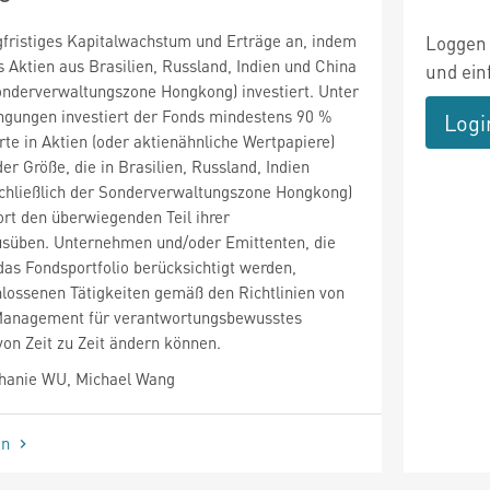
gfristiges Kapitalwachstum und Erträge an, indem
Loggen 
us Aktien aus Brasilien, Russland, Indien und China
und ein
Sonderverwaltungszone Hongkong) investiert. Unter
gungen investiert der Fonds mindestens 90 %
Logi
e in Aktien (oder aktienähnliche Wertpapiere)
r Größe, die in Brasilien, Russland, Indien
schließlich der Sonderverwaltungszone Hongkong)
ort den überwiegenden Teil ihrer
ausüben. Unternehmen und/oder Emittenten, die
das Fondsportfolio berücksichtigt werden,
lossenen Tätigkeiten gemäß den Richtlinien von
Management für verantwortungsbewusstes
 von Zeit zu Zeit ändern können.
hanie WU, Michael Wang
en