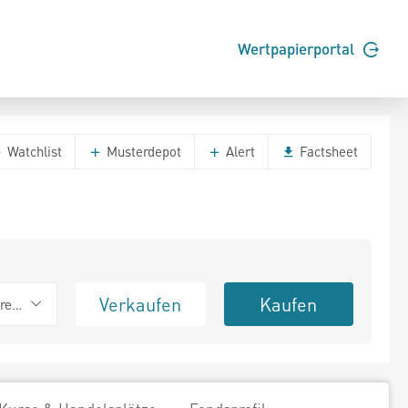
Wertpapierportal
Watchlist
Musterdepot
Alert
Factsheet
Verkaufen
Kaufen
erend