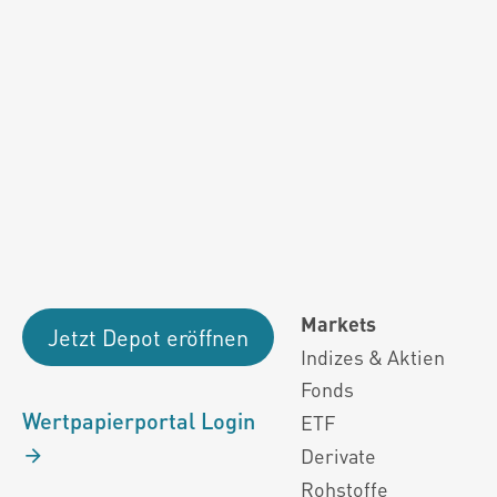
Fondsdaten und g
Performanceergebnisse der Vergange
Alle Kursinformationen sind nach den Bestimmung
Markets
Jetzt Depot eröffnen
Indizes & Aktien
Fonds
Wertpapierportal Login
ETF
Derivate
Rohstoffe