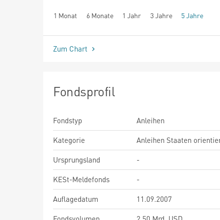
1 Monat
6 Monate
1 Jahr
3 Jahre
5 Jahre
seit Beginn
Zum Chart
Fondsprofil
Fondstyp
Anleihen
Kategorie
Anleihen Staaten orientie
Ursprungsland
-
KESt-Meldefonds
-
Auflagedatum
11.09.2007
Fondsvolumen
2,50 Mrd. USD