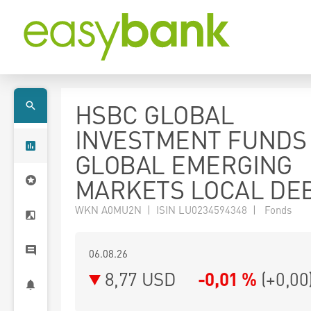
HSBC GLOBAL
INVESTMENT FUNDS 
GLOBAL EMERGING
MARKETS LOCAL DEB
WKN A0MU2N | ISIN LU0234594348 | Fonds
06.08.26
8,77 USD
-0,01 %
(
+0,00