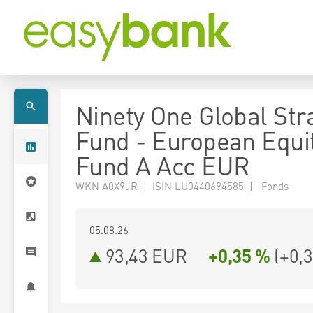
Ninety One Global Str
Fund - European Equi
Fund A Acc EUR
WKN A0X9JR | ISIN LU0440694585 | Fonds
05.08.26
93,43 EUR
+0,35 %
(
+0,