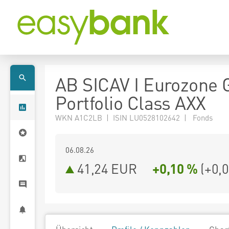
AB SICAV I Eurozone 
Portfolio Class AXX
WKN A1C2LB | ISIN LU0528102642 | Fonds
06.08.26
41,24 EUR
+0,10 %
(
+0,