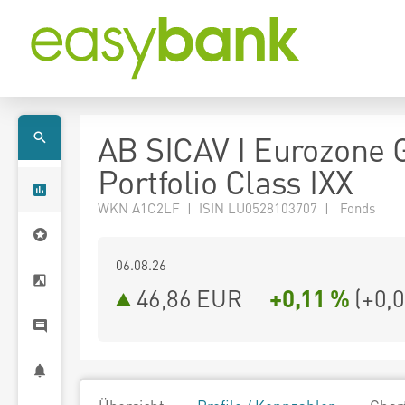
AB SICAV I Eurozone 
Portfolio Class IXX
WKN A1C2LF | ISIN LU0528103707 | Fonds
06.08.26
46,86 EUR
+0,11 %
(
+0,