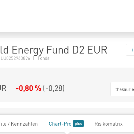
ld Energy Fund D2 EUR
 LU0252963896 | Fonds
UR
-0,80 %
(
-0,28
)
thesauri
file / Kennzahlen
Chart-Pro
Risikomatrix