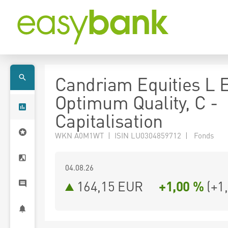
Candriam Equities L 
Optimum Quality, C -
Capitalisation
WKN A0M1WT | ISIN LU0304859712 | Fonds
04.08.26
164,15 EUR
+1,00 %
(
+1