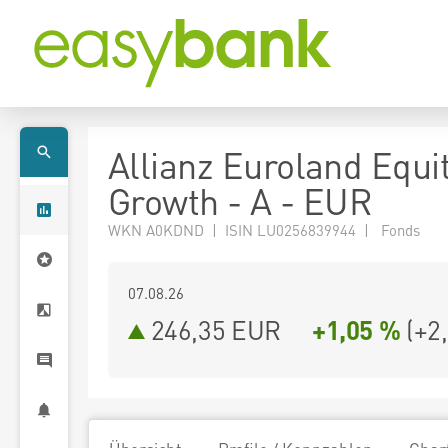
Allianz Euroland Equi
Growth - A - EUR
WKN A0KDND | ISIN LU0256839944 | Fonds
07.08.26
246,35 EUR
+1,05 %
(
+2