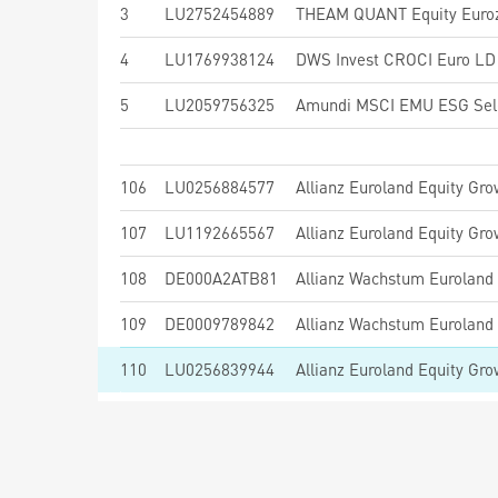
3
LU2752454889
THEAM QUANT Equity Eurozo
4
LU1769938124
DWS Invest CROCI Euro LD
5
LU2059756325
106
LU0256884577
Allianz Euroland Equity Gr
107
LU1192665567
Allianz Euroland Equity Gro
108
DE000A2ATB81
Allianz Wachstum Euroland
109
DE0009789842
Allianz Wachstum Euroland 
110
LU0256839944
Allianz Euroland Equity Gro