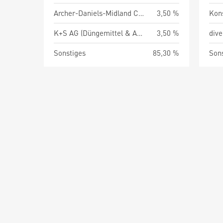
Archer-Daniels-Midland Co (Landwirtschaftliche Erzeugnisse und Dienstleistungen)
3,50 %
Kon
K+S AG (Düngemittel & Agrochemie)
3,50 %
div
Sonstiges
85,30 %
Son