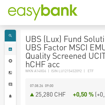
UBS (Lux) Fund Soluti
UBS Factor MSCI EM
Quality Screened UCI
hCHF acc
WKN A14XG6 | ISIN LU1215452092 | ETF
07.08.26 09:00
25,280
CHF
+0,50 %
(
+0