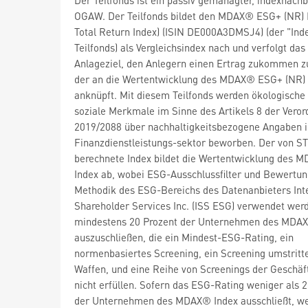
OGAW. Der Teilfonds bildet den MDAX® ESG+ (NR)
Total Return Index) (ISIN DE000A3DMSJ4) (der "Ind
Teilfonds) als Vergleichsindex nach und verfolgt das
Anlageziel, den Anlegern einen Ertrag zukommen zu
der an die Wertentwicklung des MDAX® ESG+ (NR)
anknüpft. Mit diesem Teilfonds werden ökologische
soziale Merkmale im Sinne des Artikels 8 der Veror
2019/2088 über nachhaltigkeitsbezogene Angaben 
Finanzdienstleistungs-sektor beworben. Der von S
berechnete Index bildet die Wertentwicklung des 
Index ab, wobei ESG-Ausschlussfilter und Bewertun
Methodik des ESG-Bereichs des Datenanbieters Int
Shareholder Services Inc. (ISS ESG) verwendet wer
mindestens 20 Prozent der Unternehmen des MDA
auszuschließen, die ein Mindest-ESG-Rating, ein
normenbasiertes Screening, ein Screening umstritt
Waffen, und eine Reihe von Screenings der Geschäft
nicht erfüllen. Sofern das ESG-Rating weniger als 
der Unternehmen des MDAX® Index ausschließt, w