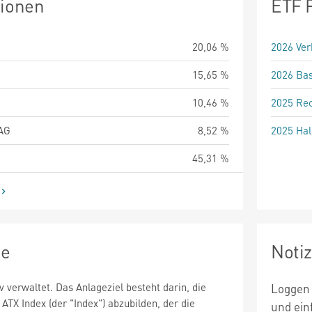
tionen
ETF 
G
20,06 %
2026 Ver
15,65 %
2026 Bas
10,46 %
2025 Rec
 AG
8,52 %
2025 Hal
45,31 %
ie
Noti
v verwaltet. Das Anlageziel besteht darin, die
Loggen 
ATX Index (der "Index") abzubilden, der die
und ein