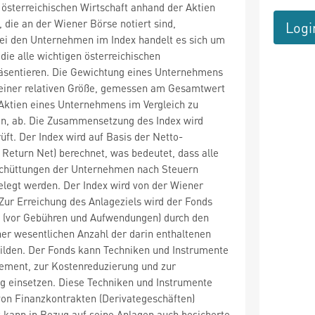
österreichischen Wirtschaft anhand der Aktien
die an der Wiener Börse notiert sind,
Logi
Bei den Unternehmen im Index handelt es sich um
ie alle wichtigen österreichischen
räsentieren. Die Gewichtung eines Unternehmens
seiner relativen Größe, gemessen am Gesamtwert
 Aktien eines Unternehmens im Vergleich zu
, ab. Die Zusammensetzung des Index wird
rüft. Der Index wird auf Basis der Netto-
 Return Net) berechnet, was bedeutet, dass alle
chüttungen der Unternehmen nach Steuern
elegt werden. Der Index wird von der Wiener
Zur Erreichung des Anlageziels wird der Fonds
x (vor Gebühren und Aufwendungen) durch den
ner wesentlichen Anzahl der darin enthaltenen
ilden. Der Fonds kann Techniken und Instrumente
ement, zur Kostenreduzierung und zur
g einsetzen. Diese Techniken und Instrumente
von Finanzkontrakten (Derivategeschäften)
 kann in Bezug auf seine Anlagen auch besicherte