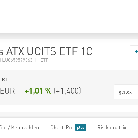
s ATX UCITS ETF 1C
N LU0659579063 | ETF
7
RT
EUR
+1,01 %
(
+1,400
)
gettex
file / Kennzahlen
Chart-Pro
Risikomatrix