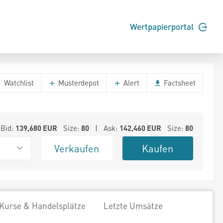
Wertpapierportal
Watchlist
Musterdepot
Alert
Factsheet
Bid:
139,680
EUR
Size:
80
| Ask:
142,460
EUR
Size:
80
Verkaufen
Kaufen
Kurse & Handelsplätze
Letzte Umsätze