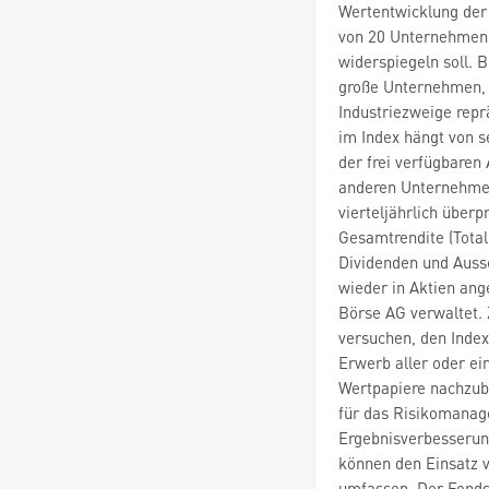
Wertentwicklung der 
von 20 Unternehmen, 
widerspiegeln soll. 
große Unternehmen, d
Industriezweige rep
im Index hängt von 
der frei verfügbaren
anderen Unternehmen
vierteljährlich überp
Gesamtrendite (Total
Dividenden und Auss
wieder in Aktien ang
Börse AG verwaltet. 
versuchen, den Inde
Erwerb aller oder ei
Wertpapiere nachzub
für das Risikomanag
Ergebnisverbesserun
können den Einsatz 
umfassen. Der Fonds