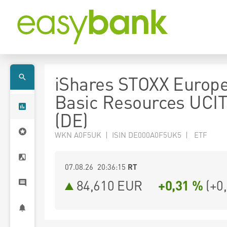
iShares STOXX Europ
Basic Resources UCI
(DE)
WKN A0F5UK | ISIN DE000A0F5UK5 | ETF
07.08.26 20:36:15
RT
84,610
EUR
+0,31 %
(
+0