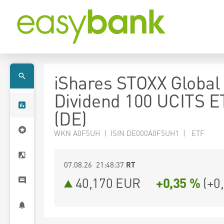
iShares STOXX Global 
Dividend 100 UCITS E
(DE)
WKN A0F5UH | ISIN DE000A0F5UH1 | ETF
07.08.26 21:48:37
RT
40,170
EUR
+0,35 %
(
+0