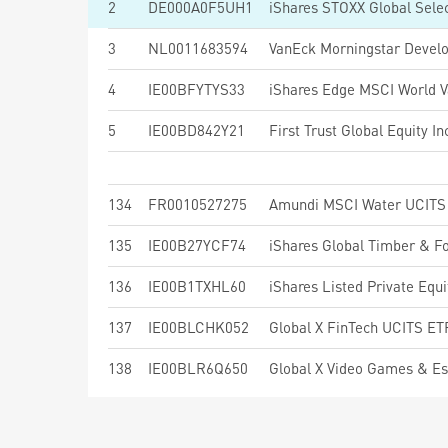
2
DE000A0F5UH1
3
NL0011683594
4
IE00BFYTYS33
5
IE00BD842Y21
First Trust Global Equity
134
FR0010527275
Amundi MSCI Water UCITS 
135
IE00B27YCF74
iShares Global Timber & F
136
IE00B1TXHL60
iShares Listed Private Equ
137
IE00BLCHK052
Global X FinTech UCITS E
138
IE00BLR6Q650
Global X Video Games & E