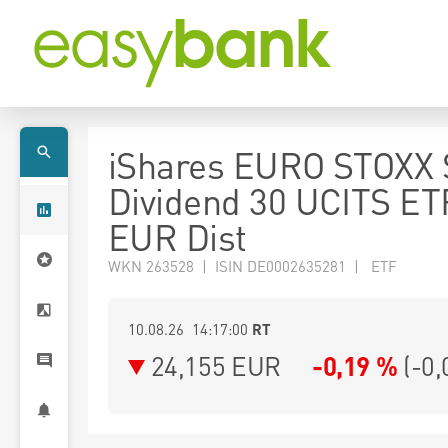
iShares EURO STOXX 
Dividend 30 UCITS ET
EUR Dist
WKN 263528 | ISIN DE0002635281 | ETF
10.08.26 14:17:00
RT
24,155
EUR
-0,19 %
(
-0,