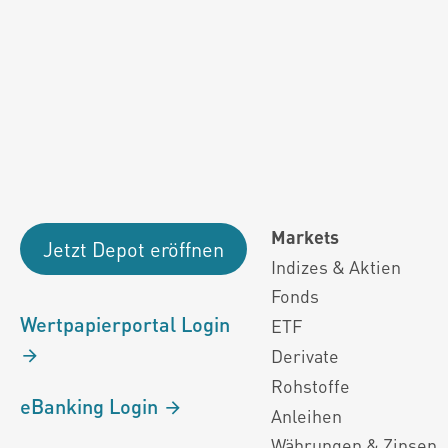
Fondsdaten und g
Performanceergebnisse der Vergange
Alle Kursinformationen sind nach den Bestimmung
Markets
Jetzt Depot eröffnen
Indizes & Aktien
Fonds
Wertpapierportal Login
ETF
Derivate
Rohstoffe
eBanking Login
Anleihen
Währungen & Zinsen