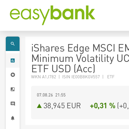
iShares Edge MSCI E
Minimum Volatility U
ETF USD (Acc)
WKN A1J782 | ISIN IE00B8KGV557 | ETF
07.08.26 21:55
38,945
EUR
+0,31 %
(
+0