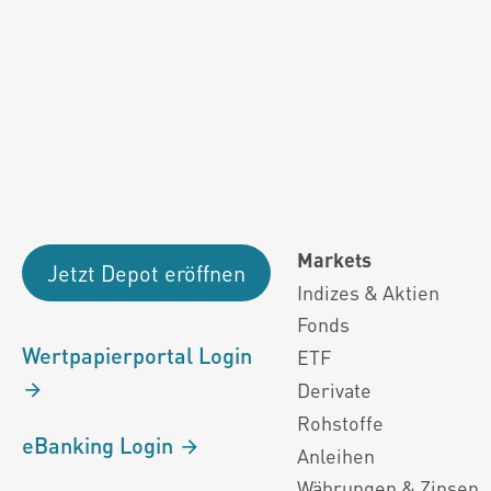
Fondsdaten und g
Performanceergebnisse der Vergange
Alle Kursinformationen sind nach den Bestimmung
Markets
Jetzt Depot eröffnen
Indizes & Aktien
Fonds
Wertpapierportal Login
ETF
Derivate
Rohstoffe
eBanking Login
Anleihen
Währungen & Zinsen