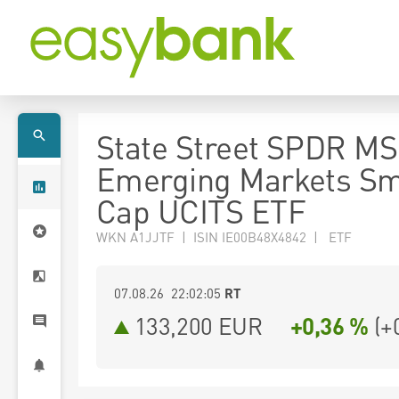
State Street SPDR MS
Emerging Markets Sm
Cap UCITS ETF
WKN A1JJTF | ISIN IE00B48X4842 | ETF
07.08.26 22:02:05
RT
133,200
EUR
+0,36 %
(
+