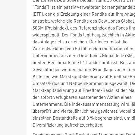
"Fonds") ist ein passiv verwalteter, börsengehandel
(ETF), der die Erzielung einer Rendite auf Ihre Anla
anstrebt, welche die Rendite des Dow Jones Global 
50SM (Preisindex), des Referenzindex des Fonds (In
widerspiegelt. Der Fonds legt hauptsächlich in Akti
das Anlageziel zu erreichen. Der Index misst die
Wertentwicklung von 50 führenden multinationalen
Unternehmen aus dem Dow Jones Global IndexSM, 
breiten Benchmark, die 51 Länder umfasst. Bestand
Gewichtungen werden auf der Grundlage von Scree
Kriterien wie Marktkapitalisierung auf Freefloat-Ba
Umsatz/Erlös und Nettoeinkommen ausgewählt. Di
Marktkapitalisierung auf Freefloat-Basis ist der M
der sofort verfügbaren ausstehenden Aktien eines
Unternehmens. Die Indexzusammensetzung wird jäh
überprüft und vierteljährlich neu gewichtet, wobei d
einzelnen Bestandteile auf 8 % begrenzt sind, um d
Diversifizierung aufrechtzuerhalten.
Fondsmanager: BlackRock Asset Management Deut