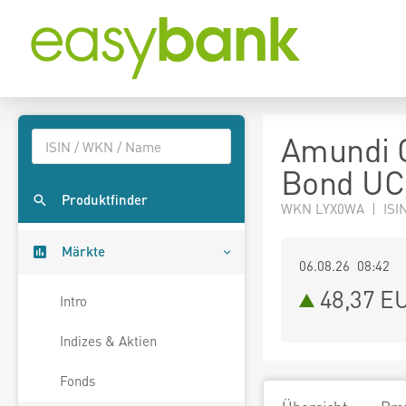
Amundi G
Bond UC
Produktfinder
WKN LYX0WA | ISI
Märkte
06.08.26 08:42
48,37
E
Intro
Indizes & Aktien
Fonds