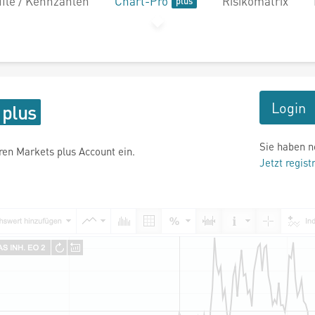
file / Kennzahlen
Chart-Pro
Risikomatrix
Login
Sie haben n
hren Markets plus Account ein.
Jetzt regist