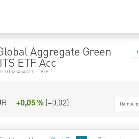
lobal Aggregate Green
ITS ETF Acc
N LU1563454310 | ETF
UR
+0,05 %
(
+0,02
)
Hamburg